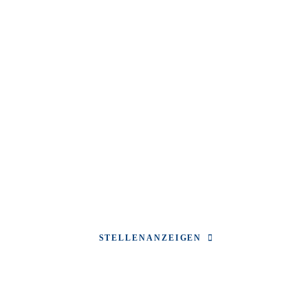
Dein Platz im
Team.
Starte jetzt bei uns durch – alle Jobs im Überblick
STELLENANZEIGEN