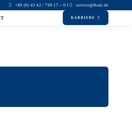
+49 (0) 43 42 / 799 17 – 0
I
service@thate.de
KT
KARRIERE